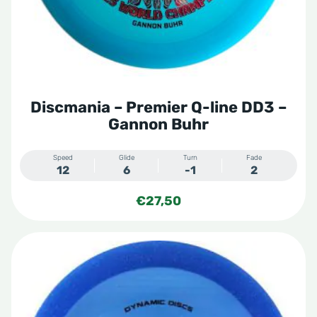
worden
op
de
productpagina
Discmania – Premier Q-line DD3 –
Gannon Buhr
Speed
Glide
Turn
Fade
12
6
-1
2
€
27,50
Dit
product
heeft