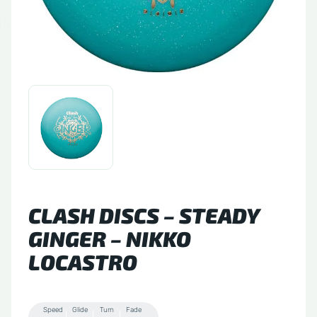
tude 64
side Discs
le Sacs
A
CLASH DISCS – STEADY
GINGER – NIKKO
LOCASTRO
Speed
Glide
Turn
Fade