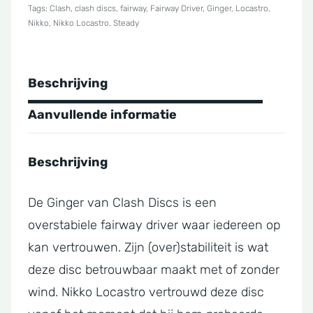
Tags:
Clash
,
clash discs
,
fairway
,
Fairway Driver
,
Ginger
,
Locastro
,
Nikko
Nikko
,
Nikko Locastro
,
Steady
Locastro
aantal
Beschrijving
Aanvullende informatie
Beschrijving
De Ginger van Clash Discs is een
overstabiele fairway driver waar iedereen op
kan vertrouwen. Zijn (over)stabiliteit is wat
deze disc betrouwbaar maakt met of zonder
wind. Nikko Locastro vertrouwd deze disc