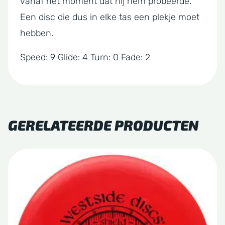
vanaf het moment dat hij hem probeerde.
Een disc die dus in elke tas een plekje moet
hebben.
Speed: 9 Glide: 4 Turn: 0 Fade: 2
GERELATEERDE PRODUCTEN
Dit
product
heeft
meerdere