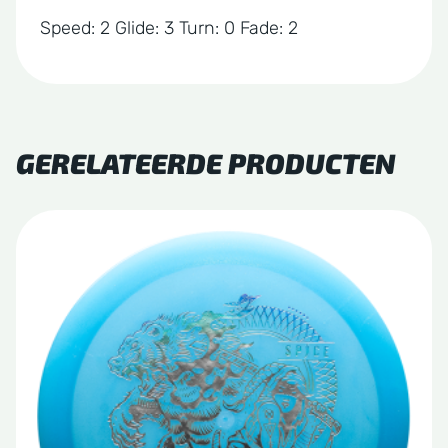
Speed: 2 Glide: 3 Turn: 0 Fade: 2
GERELATEERDE PRODUCTEN
Dit
product
heeft
meerdere
variaties.
Deze
optie