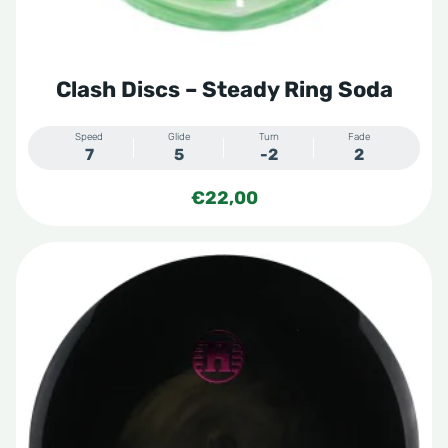
de
productpagina
Clash Discs – Steady Ring Soda
Speed
Glide
Turn
Fade
7
5
-2
2
€
22,00
Dit
product
heeft
meerdere
variaties.
Deze