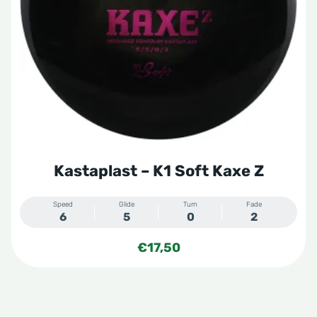
optie
kan
gekozen
worden
op
de
productpagina
Kastaplast – K1 Soft Kaxe Z
Speed
Glide
Turn
Fade
6
5
0
2
€
17,50