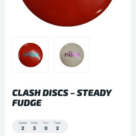
tude 64
side Discs
le Sacs
A
CLASH DISCS – STEADY
FUDGE
Speed
Glide
Turn
Fade
2
3
0
2