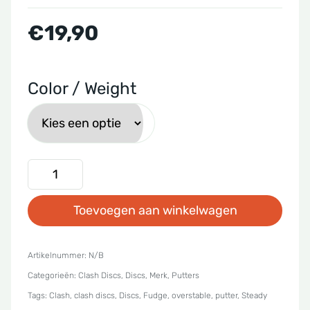
€
19,90
Color / Weight
Clash
Discs
Toevoegen aan winkelwagen
-
Steady
Fudge
Artikelnummer:
N/B
Categorieën:
Clash Discs
,
Discs
,
Merk
,
Putters
aantal
Tags:
Clash
,
clash discs
,
Discs
,
Fudge
,
overstable
,
putter
,
Steady