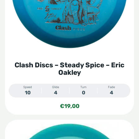
kan
gekozen
worden
op
de
productpagina
Clash Discs – Steady Spice – Eric
Oakley
Speed
Glide
Turn
Fade
10
4
0
4
€
19,00
Dit
product