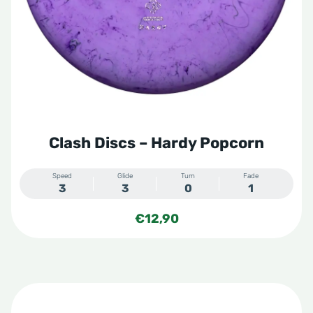
side Discs
le Sacs
A
Clash Discs – Hardy Popcorn
Speed
Glide
Turn
Fade
3
3
0
1
€
12,90