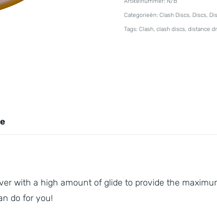
Artikelnummer:
N/B
Steady
Categorieën:
Clash Discs
,
Discs
,
Di
Ring
Tags:
Clash
,
clash discs
,
distance dr
Sage
aantal
ie
iver with a high amount of glide to provide the maximu
an do for you!