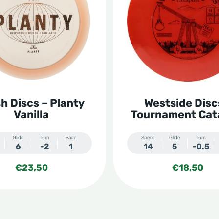
re
meerdere
s.
variaties.
Deze
optie
kan
n
gekozen
h Discs – Planty
Westside Disc
worden
Vanilla
Tournament Cat
op
de
Glide
Turn
Fade
Speed
Glide
Turn
6
-2
1
14
5
-0.5
tpagina
productpagina
€
23,50
€
18,50