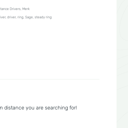
stance Drivers
,
Merk
iver
,
driver
,
ring
,
Sage
,
steady ring
m distance you are searching for!