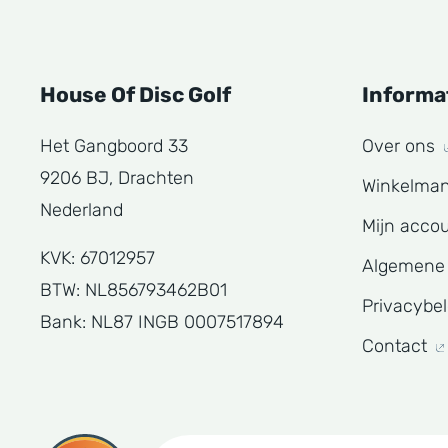
House Of Disc Golf
Informa
Het Gangboord 33
Over ons
9206 BJ, Drachten
Winkelma
Nederland
Mijn acco
KVK: 67012957
Algemene
BTW: NL856793462B01
Privacybe
Bank: NL87 INGB 0007517894
Contact