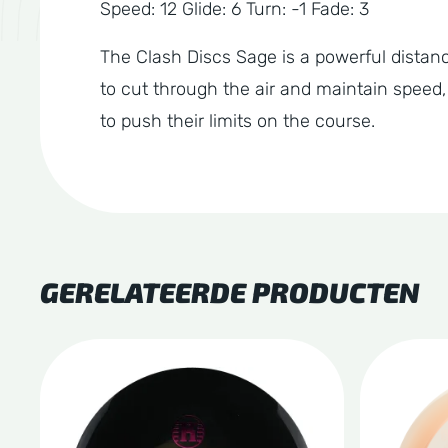
Speed: 12 Glide: 6 Turn: -1 Fade: 3
The Clash Discs Sage is a powerful distanc
to cut through the air and maintain speed,
to push their limits on the course.
GERELATEERDE PRODUCTEN
Dit
Dit
product
produc
heeft
heeft