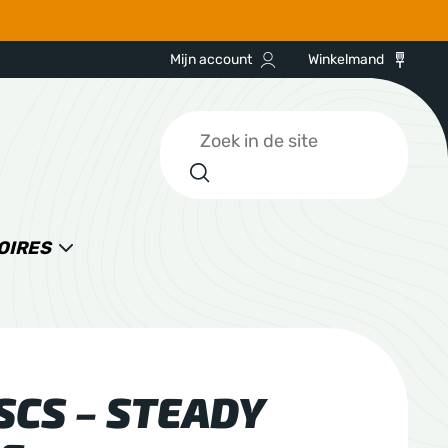
Mijn account
Winkelmand
Zoeken
OIRES
SCS – STEADY