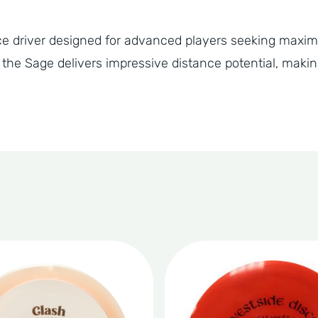
e driver designed for advanced players seeking maximum
 the Sage delivers impressive distance potential, making
Dit
t
product
heeft