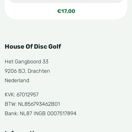
€
17,00
House Of Disc Golf
Het Gangboord 33
9206 BJ, Drachten
Nederland
KVK: 67012957
BTW: NL856793462B01
Bank: NL87 INGB 0007517894