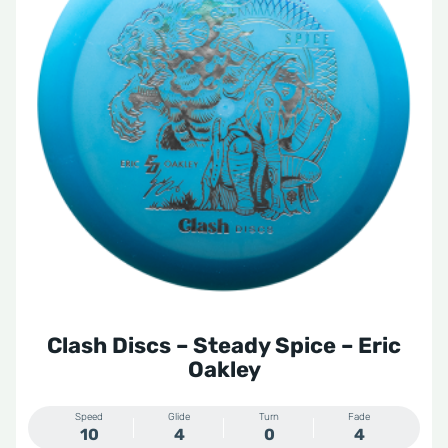
meerdere
variaties.
Deze
optie
kan
gekozen
worden
op
de
productpagina
Clash Discs – Steady Spice – Eric
Oakley
Speed
Glide
Turn
Fade
10
4
0
4