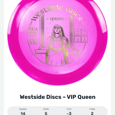
heeft
meerdere
variaties.
Deze
optie
kan
gekozen
worden
op
de
productpagina
Westside Discs – VIP Queen
Speed
Glide
Turn
Fade
14
5
-3
2