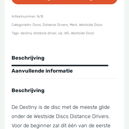
Vip
Destiny
Artikelnummer:
N/B
Categorieën:
Discs
,
Distance Drivers
,
Merk
,
Westside Discs
aantal
Tags:
destiny
,
distance driver
,
vip
,
WD
,
Westside Discs
Beschrijving
Aanvullende informatie
Beschrijving
De Destiny is de disc met de meeste glide
onder de Westside Discs Distance Drivers.
Voor de beginner zal dit één van de eerste