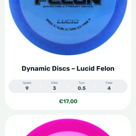
kan
gekozen
worden
op
de
productpagina
Dynamic Discs – Lucid Felon
Speed
Glide
Turn
Fade
9
3
0.5
4
€
17,00
Dit
product