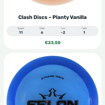
de
productpagina
Clash Discs – Planty Vanilla
Speed
Glide
Turn
Fade
11
6
-2
1
€
23,50
Dit
product
heeft
meerdere
variaties.
Deze
optie