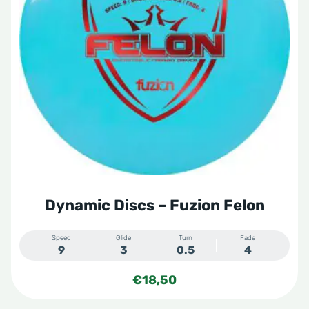
variaties.
Deze
optie
kan
gekozen
worden
op
de
productpagina
Dynamic Discs – Fuzion Felon
Speed
Glide
Turn
Fade
9
3
0.5
4
€
18,50