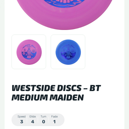
tude 64
side Discs
le Sacs
A
WESTSIDE DISCS – BT
MEDIUM MAIDEN
Speed
Glide
Turn
Fade
3
4
0
1