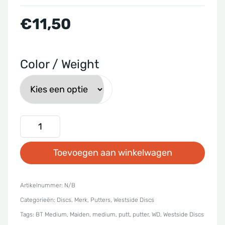
€
11,50
Color / Weight
Westside
Discs
Toevoegen aan winkelwagen
-
BT
Medium
Artikelnummer:
N/B
Categorieën:
Discs
,
Merk
,
Putters
,
Westside Discs
Maiden
Tags:
BT Medium
,
Maiden
,
medium
,
putt
,
putter
,
WD
,
Westside Discs
aantal