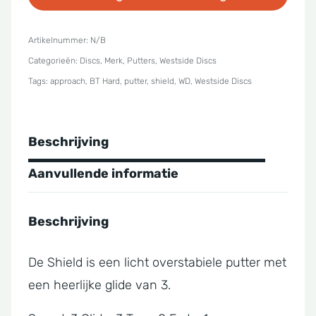
BT
Hard
Artikelnummer:
N/B
Categorieën:
Discs
,
Merk
,
Putters
,
Westside Discs
Shield
Tags:
approach
,
BT Hard
,
putter
,
shield
,
WD
,
Westside Discs
aantal
Beschrijving
Aanvullende informatie
Beschrijving
De Shield is een licht overstabiele putter met
een heerlijke glide van 3.