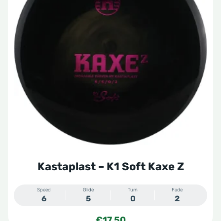
meerdere
variaties.
Deze
optie
kan
gekozen
worden
op
de
productpagina
Kastaplast – K1 Soft Kaxe Z
Speed
Glide
Turn
Fade
6
5
0
2
€
17,50