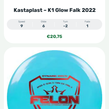
productpagina
Kastaplast – K1 Glow Falk 2022
Speed
Glide
Turn
Fade
9
6
-2
1
€
20,75
Dit
product
heeft
meerdere
variaties.
Deze
optie
kan