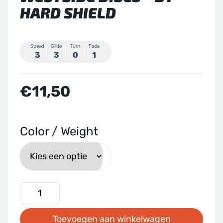
HARD SHIELD
Speed
Glide
Turn
Fade
3
3
0
1
€
11,50
Color / Weight
Westside
Discs
Toevoegen aan winkelwagen
-