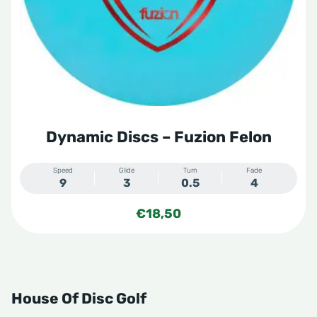
gekozen
worden
op
de
productpagina
Dynamic Discs – Fuzion Felon
Speed
Glide
Turn
Fade
9
3
0.5
4
€
18,50
House Of Disc Golf