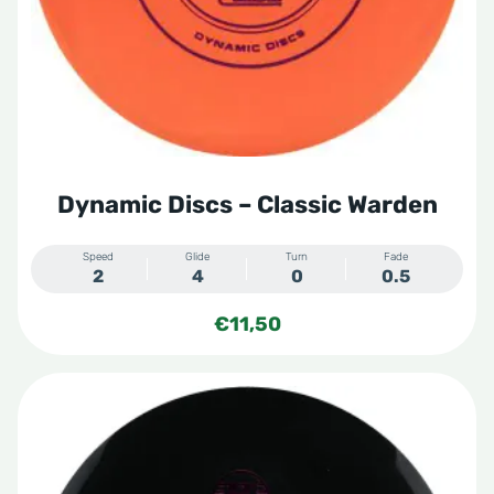
gekozen
worden
op
de
productpagina
Dynamic Discs – Classic Warden
Speed
Glide
Turn
Fade
2
4
0
0.5
€
11,50
Dit
product
heeft