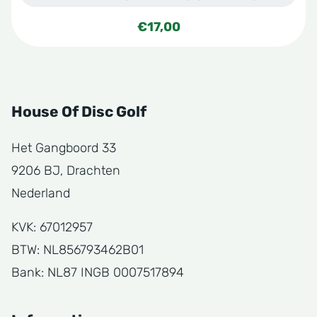
€
17,00
House Of Disc Golf
Het Gangboord 33
9206 BJ, Drachten
Nederland
KVK: 67012957
BTW: NL856793462B01
Bank: NL87 INGB 0007517894