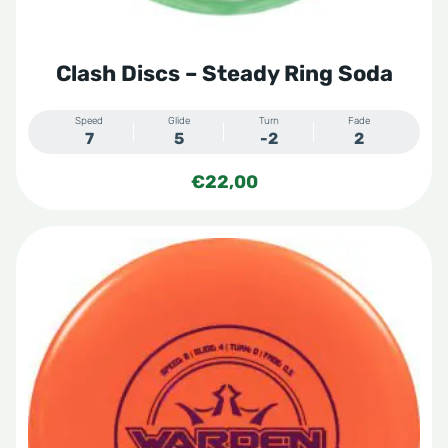
de
productpagina
Clash Discs – Steady Ring Soda
Speed
Glide
Turn
Fade
7
5
-2
2
€
22,00
Dit
product
heeft
meerdere
variaties.
Deze
optie