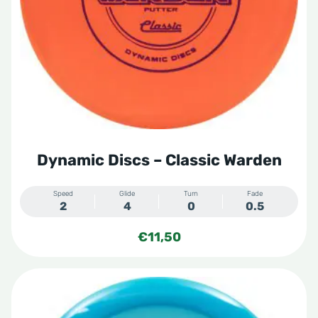
kan
gekozen
worden
op
de
productpagina
Dynamic Discs – Classic Warden
Speed
Glide
Turn
Fade
2
4
0
0.5
€
11,50
Dit
product