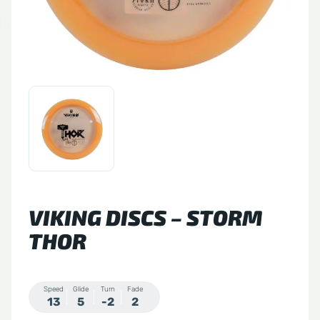
tude 64
side Discs
le Sacs
A
VIKING DISCS – STORM
THOR
Speed
Glide
Turn
Fade
13
5
-2
2