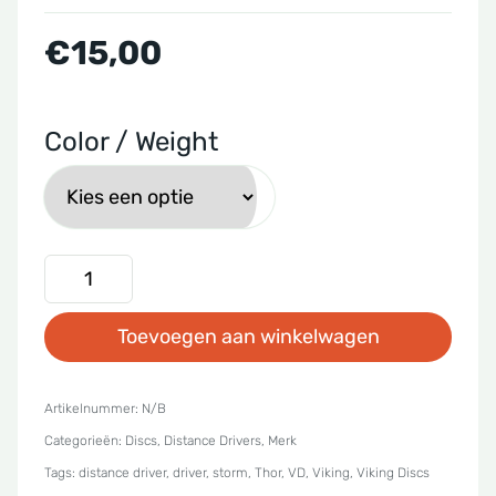
€
15,00
Color / Weight
Viking
Discs
Toevoegen aan winkelwagen
-
Storm
Thor
Artikelnummer:
N/B
Categorieën:
Discs
,
Distance Drivers
,
Merk
aantal
Tags:
distance driver
,
driver
,
storm
,
Thor
,
VD
,
Viking
,
Viking Discs