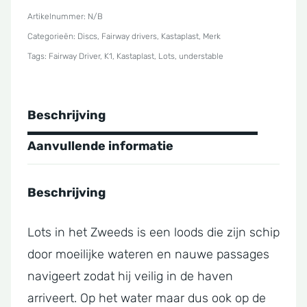
aantal
Artikelnummer:
N/B
Categorieën:
Discs
,
Fairway drivers
,
Kastaplast
,
Merk
Tags:
Fairway Driver
,
K1
,
Kastaplast
,
Lots
,
understable
Beschrijving
Aanvullende informatie
Beschrijving
Lots in het Zweeds is een loods die zijn schip
door moeilijke wateren en nauwe passages
navigeert zodat hij veilig in de haven
arriveert. Op het water maar dus ook op de