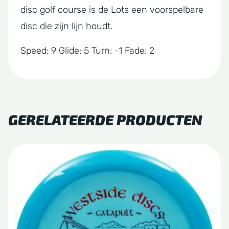
disc golf course is de Lots een voorspelbare
disc die zijn lijn houdt.
Speed: 9 Glide: 5 Turn: -1 Fade: 2
GERELATEERDE PRODUCTEN
Dit
product
heeft
meerdere
variaties.