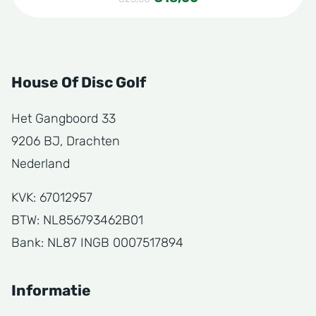
prijs
prijs
was:
is:
€23,50.
€18,00.
House Of Disc Golf
Het Gangboord 33
9206 BJ, Drachten
Nederland
KVK: 67012957
BTW: NL856793462B01
Bank: NL87 INGB 0007517894
Informatie