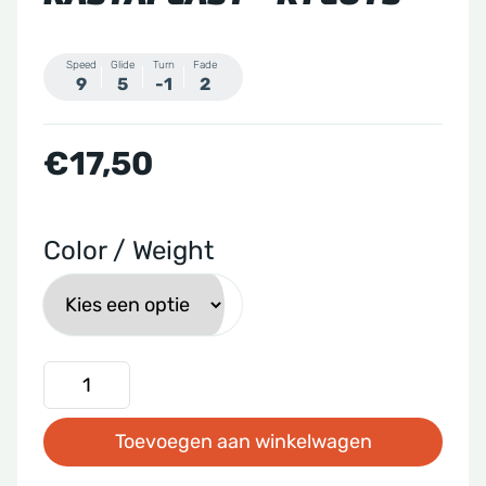
Speed
Glide
Turn
Fade
9
5
-1
2
€
17,50
Color / Weight
Kastaplast
-
Toevoegen aan winkelwagen
K1
Lots