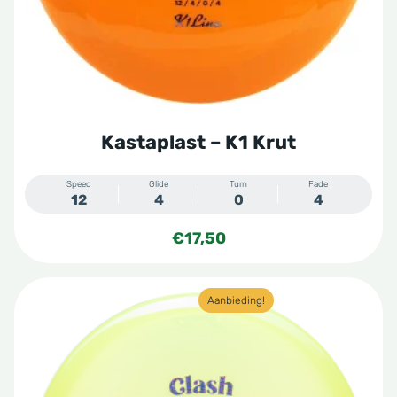
worden
op
de
productpagina
Kastaplast – K1 Krut
Speed
Glide
Turn
Fade
12
4
0
4
€
17,50
Dit
Aanbieding!
product
heeft
meerdere