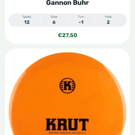
Gannon Buhr
Speed
Glide
Turn
Fade
12
6
-1
2
€
27,50
Dit
product
heeft
meerdere
variaties.
Deze
optie
kan
gekozen