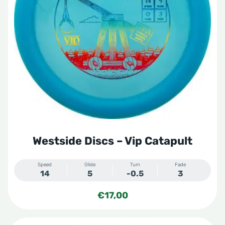
Deze
optie
kan
gekozen
worden
op
de
productpagina
Westside Discs – Vip Catapult
Speed
Glide
Turn
Fade
14
5
-0.5
3
€
17,00