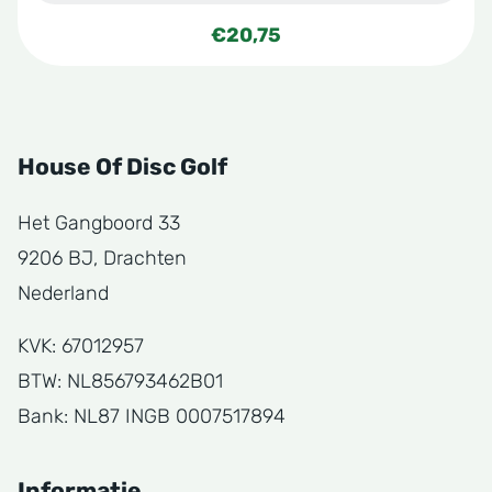
€
20,75
House Of Disc Golf
Het Gangboord 33
9206 BJ, Drachten
Nederland
KVK: 67012957
BTW: NL856793462B01
Bank: NL87 INGB 0007517894
Informatie