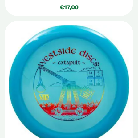
€
17,00
Dit
product
heeft
meerdere
variaties.
Deze
optie
kan
gekozen
worden
op
de