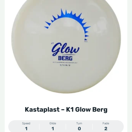
heeft
meerdere
variaties.
Deze
optie
kan
gekozen
worden
op
de
productpagina
Kastaplast – K1 Glow Berg
Speed
Glide
Turn
Fade
1
1
0
2