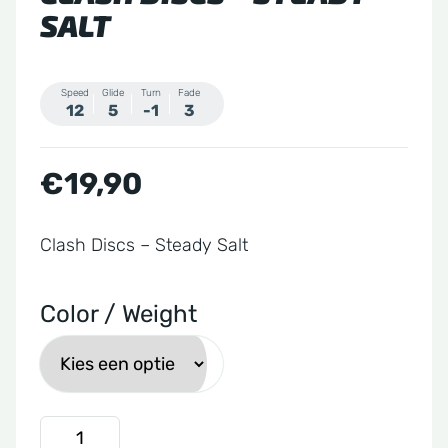
SALT
Speed
Glide
Turn
Fade
12
5
-1
3
€
19,90
Clash Discs – Steady Salt
Color / Weight
Clash