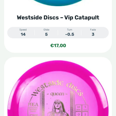
productpagina
Westside Discs – Vip Catapult
Speed
Glide
Turn
Fade
14
5
-0.5
3
€
17,00
Dit
product
heeft
meerdere
variaties.
Deze
optie