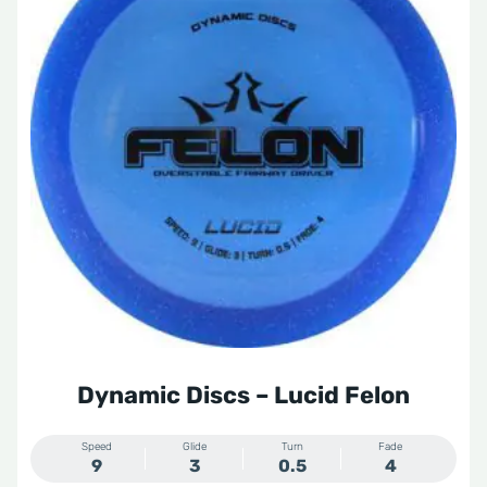
heeft
meerdere
variaties.
Deze
optie
kan
gekozen
worden
op
de
productpagina
Dynamic Discs – Lucid Felon
Speed
Glide
Turn
Fade
9
3
0.5
4