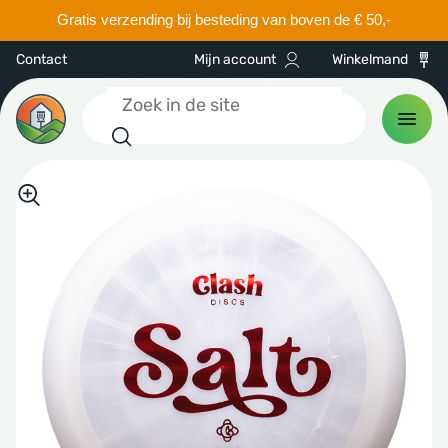
Gratis verzending bij besteding van boven de € 50,-
Contact
Mijn account
Winkelmand
Zoeken
CS
 discs
hnell
hnell
ance drivers
h Discs
discs
KEN
way drivers
cmania
ne Kwik Stik
SEN & CARTS
ranges
amic Discs
le Sacs
ers
ne Kwik Stik
ESSOIRES
ter sets
aplast