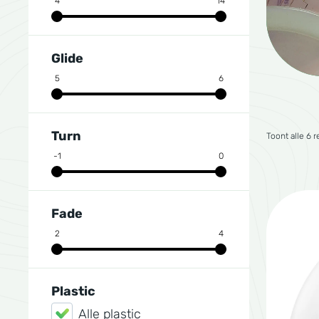
4
14
Glide
5
6
Turn
Toont alle 6 r
-1
0
Fade
2
4
Plastic
Alle plastic