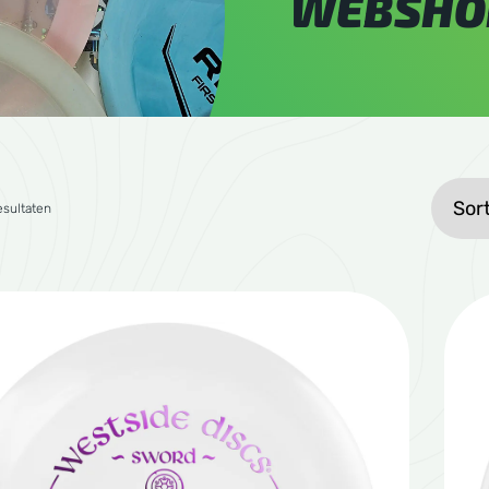
WEBSHO
Gesorteerd op gemiddelde waardering
esultaten