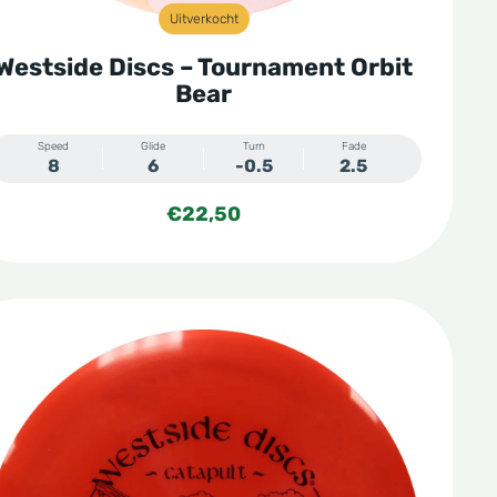
Uitverkocht
Westside Discs – Tournament Orbit
Bear
Speed
Glide
Turn
Fade
8
6
-0.5
2.5
€
22,50