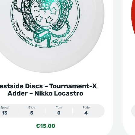
estside Discs – Tournament-X
Adder – Nikko Locastro
Speed
Glide
Turn
Fade
13
5
0
4
€
15,00