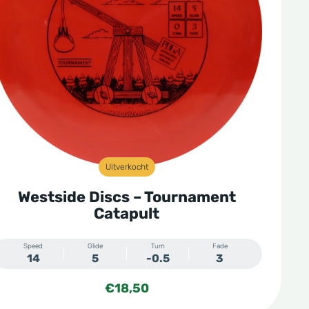
Uitverkocht
Westside Discs – Tournament
Catapult
Speed
Glide
Turn
Fade
14
5
-0.5
3
€
18,50