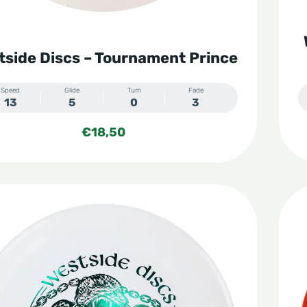
tside Discs – Tournament Prince
Speed
Glide
Turn
Fade
13
5
0
3
€
18,50