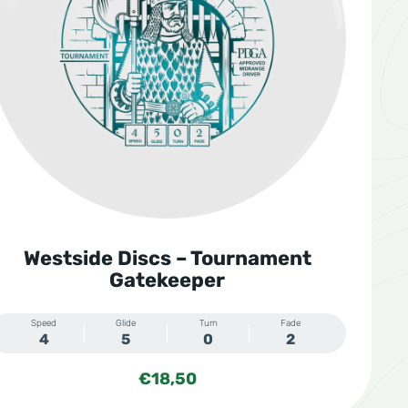
Westside Discs – Tournament
Gatekeeper
Speed
Glide
Turn
Fade
4
5
0
2
€
18,50