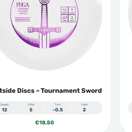
tside Discs – Tournament Sword
Speed
Glide
Turn
Fade
12
5
-0.5
2
€
18,50