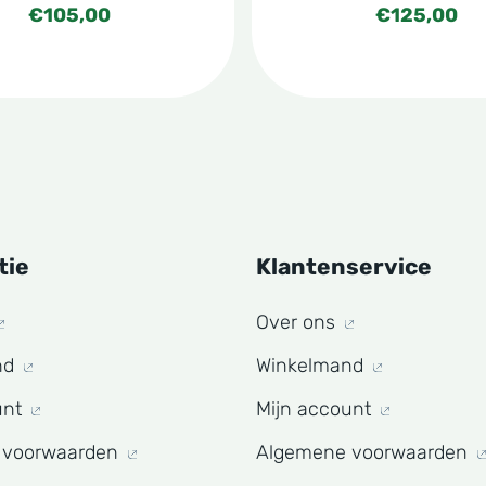
€
105,00
€
125,00
de
tpagina
productpagina
tie
Klantenservice
Over ons
nd
Winkelmand
unt
Mijn account
 voorwaarden
Algemene voorwaarden