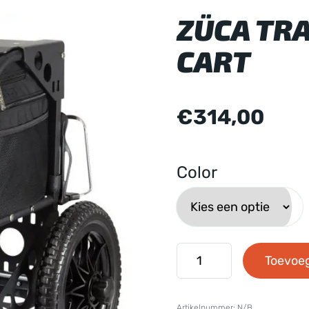
ZÜCA TRA
CART
€
314,00
Color
Züca
Toevoe
Transit
Disc
Artikelnummer:
N/B