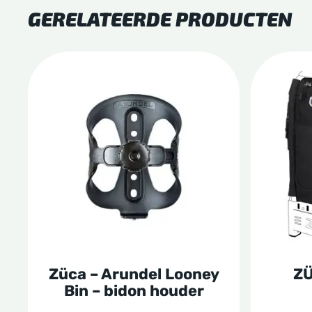
GERELATEERDE PRODUCTEN
Dit
produc
heeft
meerde
variatie
Deze
optie
kan
gekoze
Züca – Arundel Looney
ZÜ
worden
Bin – bidon houder
op