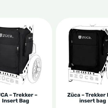
Dit
t
product
heeft
re
meerdere
s.
variaties.
Deze
optie
kan
n
gekozen
CA – Trekker –
Züca – Trekker 
worden
Insert Bag
insert bag
op