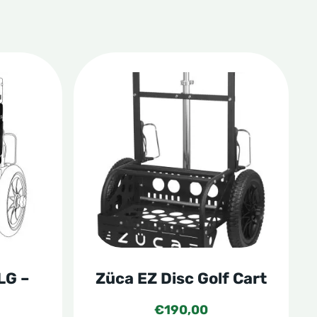
Dit
product
heeft
meerdere
variaties.
Deze
optie
kan
gekozen
LG –
Züca EZ Disc Golf Cart
worden
op
€
190,00