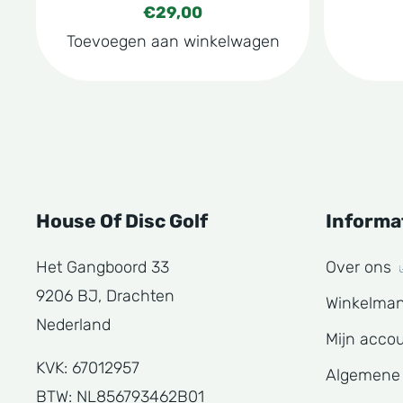
€
29,00
de
Toevoegen aan winkelwagen
produc
House Of Disc Golf
Informa
Het Gangboord 33
Over ons
9206 BJ, Drachten
Winkelma
Nederland
Mijn acco
KVK: 67012957
Algemene
BTW: NL856793462B01