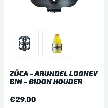
tude 64
side Discs
le Sacs
A
ZÜCA – ARUNDEL LOONEY
BIN – BIDON HOUDER
€
29,00