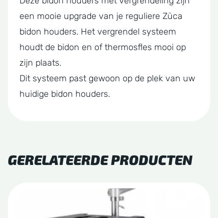
Deze bidon houders met vergrendeling zijn
een mooie upgrade van je reguliere Züca
bidon houders. Het vergrendel systeem
houdt de bidon en of thermosfles mooi op
zijn plaats.
Dit systeem past gewoon op de plek van uw
huidige bidon houders.
GERELATEERDE PRODUCTEN
Dit
product