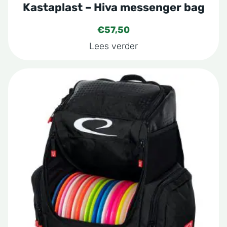
Kastaplast – Hiva messenger bag
€
57,50
Lees verder
Dit
product
heeft
meerdere
variaties.
Deze
optie
kan
gekozen