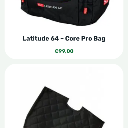
worden
op
de
productpagina
Latitude 64 – Core Pro Bag
€
99,00