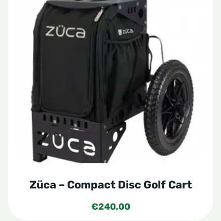
heeft
meerdere
variaties.
Deze
optie
kan
gekozen
worden
op
de
productpagina
Züca – Compact Disc Golf Cart
€
240,00