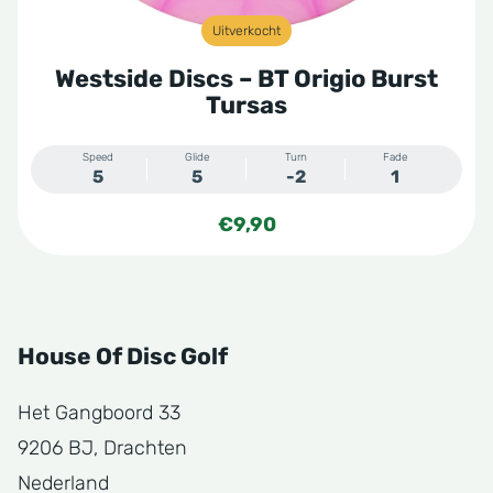
Uitverkocht
Westside Discs – BT Origio Burst
Tursas
Speed
Glide
Turn
Fade
5
5
-2
1
€
9,90
House Of Disc Golf
Het Gangboord 33
9206 BJ, Drachten
Nederland