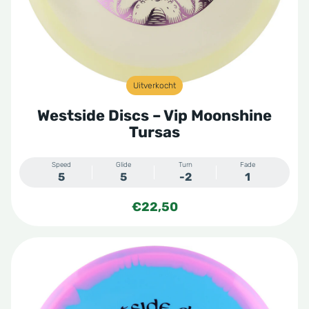
Uitverkocht
Westside Discs – Vip Moonshine
Tursas
Speed
Glide
Turn
Fade
5
5
-2
1
€
22,50