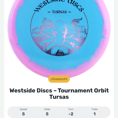
Uitverkocht
Westside Discs – Tournament Orbit
Tursas
Speed
Glide
Turn
Fade
5
5
-2
1