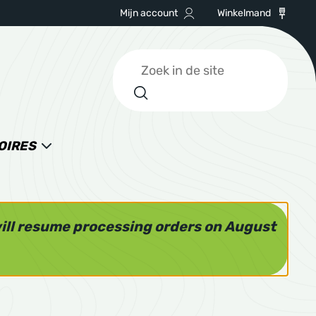
Mijn account
Winkelmand
Zoeken
OIRES
will resume processing orders on August