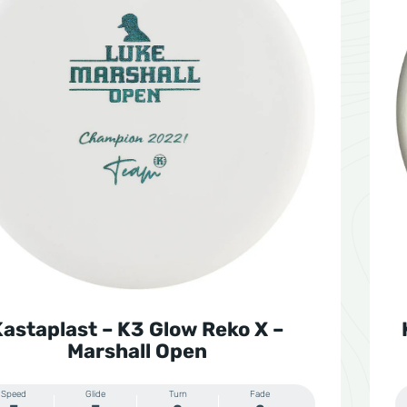
Kastaplast – K3 Glow Reko X –
Marshall Open
Speed
Glide
Turn
Fade