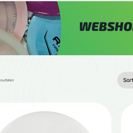
WEBSHO
Gesorteerd op gemiddelde waardering
esultaten