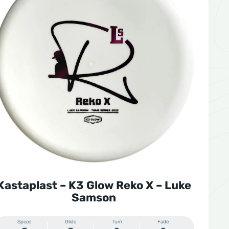
Kastaplast – K3 Glow Reko X – Luke
Samson
Speed
Glide
Turn
Fade