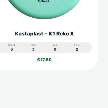
Kastaplast – K1 Reko X
Speed
Glide
Turn
Fade
3
3
0
2
€
17,50