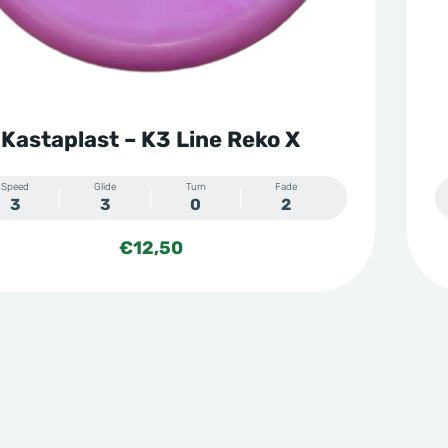
Kastaplast – K3 Line Reko X
Speed
Glide
Turn
Fade
3
3
0
2
€
12,50