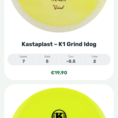
Kastaplast – K1 Grind Idog
Speed
Glide
Turn
Fade
7
5
-0.5
2
€
19,90