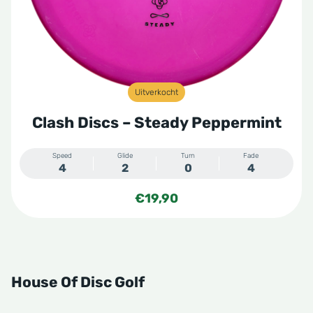
Uitverkocht
Clash Discs – Steady Peppermint
Speed
Glide
Turn
Fade
4
2
0
4
€
19,90
House Of Disc Golf