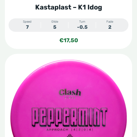
Kastaplast – K1 Idog
Speed
Glide
Turn
Fade
7
5
-0.5
2
€
17,50