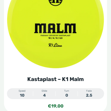
Kastaplast – K1 Malm
Speed
Glide
Turn
Fade
10
4
0
2.5
€
19,00