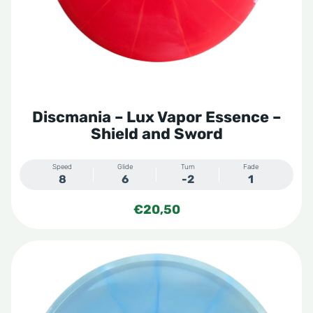
Discmania – Lux Vapor Essence –
Shield and Sword
Speed
Glide
Turn
Fade
8
6
-2
1
€
20,50