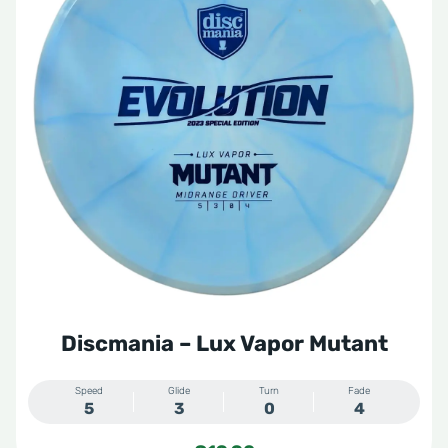
Discmania – Lux Vapor Mutant
Speed
Glide
Turn
Fade
5
3
0
4