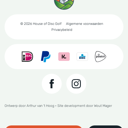
© 2026 House of Disc Golf
Algemene voorwaarden
Privacybeleid
Ontwerp door
Arthur van 't Hoog
• Site development door
Wout Mager