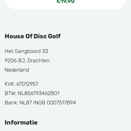
€
19,90
House Of Disc Golf
Het Gangboord 33
9206 BJ, Drachten
Nederland
KVK: 67012957
BTW: NL856793462B01
Bank: NL87 INGB 0007517894
Informatie