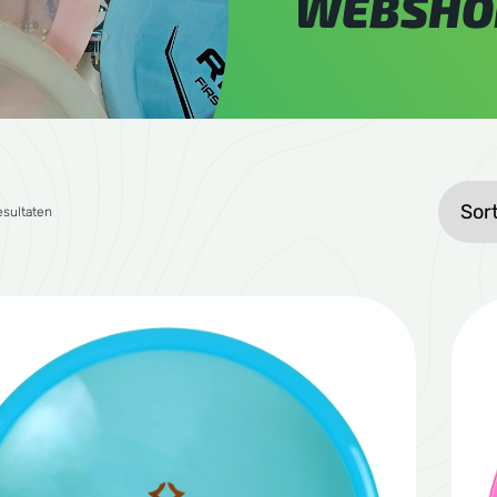
WEBSHO
Gesorteerd op gemiddelde waardering
esultaten