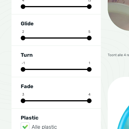
4
13
Glide
2
5
Turn
Toont alle 4 r
-1
1
Fade
3
4
Plastic
Alle plastic