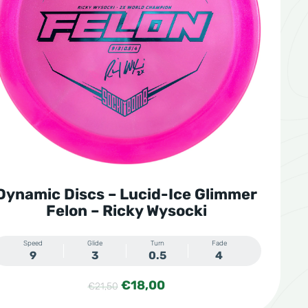
Dynamic Discs – Lucid-Ice Glimmer
Felon – Ricky Wysocki
Speed
Glide
Turn
Fade
9
3
0.5
4
Oorspronkelijke
Huidige
€
18,00
€
21,50
prijs
prijs