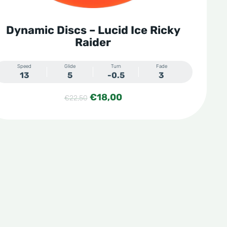
Dynamic Discs – Lucid Ice Ricky
Raider
Speed
Glide
Turn
Fade
13
5
-0.5
3
Oorspronkelijke
Huidige
€
18,00
€
22,50
prijs
prijs
was:
is:
€22,50.
€18,00.