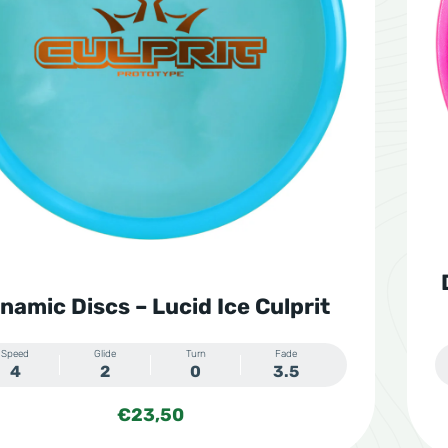
namic Discs – Lucid Ice Culprit
Speed
Glide
Turn
Fade
4
2
0
3.5
€
23,50