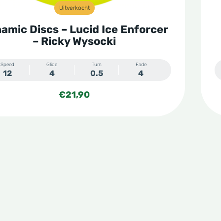
Uitverkocht
amic Discs – Lucid Ice Enforcer
– Ricky Wysocki
Speed
Glide
Turn
Fade
12
4
0.5
4
€
21,90