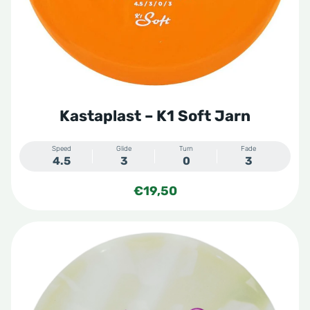
Kastaplast – K1 Soft Jarn
Speed
Glide
Turn
Fade
4.5
3
0
3
€
19,50