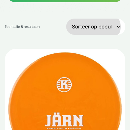
tude 64
side Discs
Gesorteerd op gemiddelde waardering
Toont alle 5 resultaten
le Sacs
A