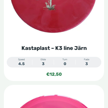
Kastaplast – K3 line Järn
Speed
Glide
Turn
Fade
4.5
3
0
3
€
12,50