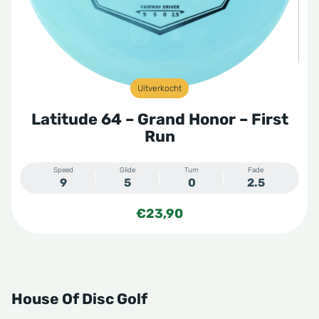
Uitverkocht
Latitude 64 – Grand Honor – First
Run
Speed
Glide
Turn
Fade
9
5
0
2.5
€
23,90
House Of Disc Golf