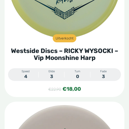
Uitverkocht
Westside Discs – RICKY WYSOCKI –
Vip Moonshine Harp
Speed
Glide
Turn
Fade
4
3
0
3
Oorspronkelijke
Huidige
€
18,00
€
22,90
prijs
prijs
was:
is:
€22,90.
€18,00.