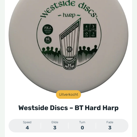
Uitverkocht
Westside Discs – BT Hard Harp
Speed
Glide
Turn
Fade
4
3
0
3