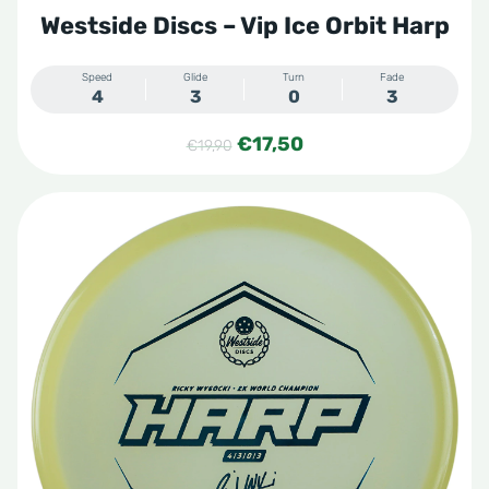
Westside Discs – Vip Ice Orbit Harp
Speed
Glide
Turn
Fade
4
3
0
3
Oorspronkelijke
Huidige
€
17,50
€
19,90
prijs
prijs
was:
is:
€19,90.
€17,50.