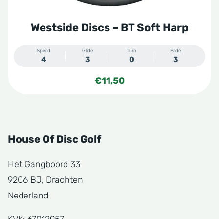
Westside Discs – BT Soft Harp
Speed
Glide
Turn
Fade
4
3
0
3
€
11,50
House Of Disc Golf
Het Gangboord 33
9206 BJ, Drachten
Nederland
KVK: 67012957