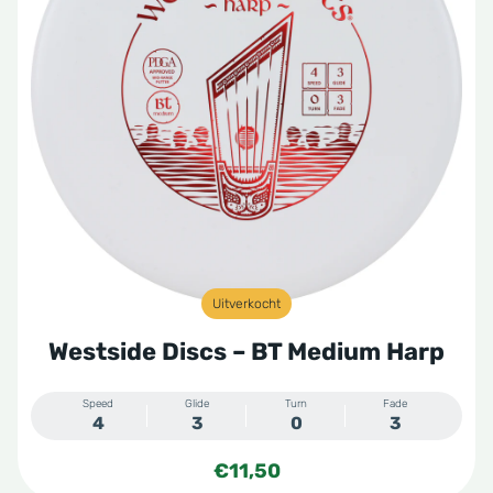
Uitverkocht
Westside Discs – BT Medium Harp
Speed
Glide
Turn
Fade
4
3
0
3
€
11,50