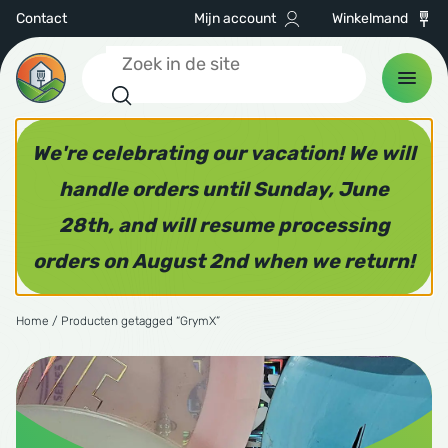
Contact
Mijn account
Winkelmand
FILTEREN
Zoeken
Plastic
CS
 discs
hnell
hnell
We're celebrating our vacation! We will
Alle plastic
ance drivers
h Discs
discs
handle orders until Sunday, June
K1
KEN
28th, and will resume processing
way drivers
cmania
ne Kwik Stik
orders on August 2nd when we return!
SEN & CARTS
ranges
amic Discs
le Sacs
Home
/ Producten getagged “GrymX”
ers
ne Kwik Stik
ESSOIRES
ter sets
aplast
tude 64