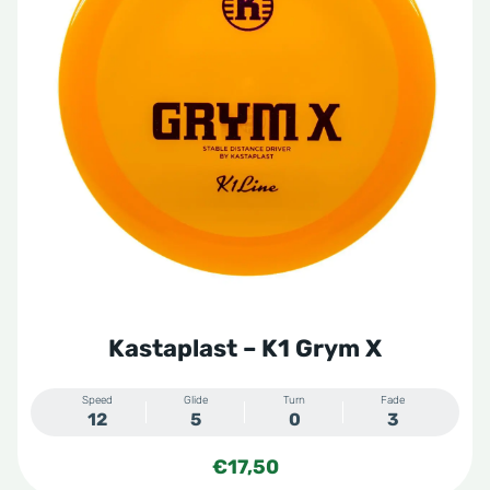
Kastaplast – K1 Grym X
Speed
Glide
Turn
Fade
12
5
0
3
€
17,50