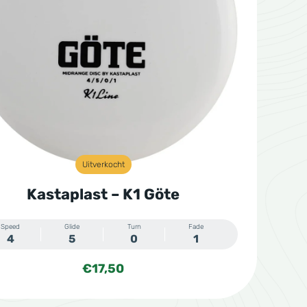
Uitverkocht
Kastaplast – K1 Göte
Speed
Glide
Turn
Fade
4
5
0
1
€
17,50