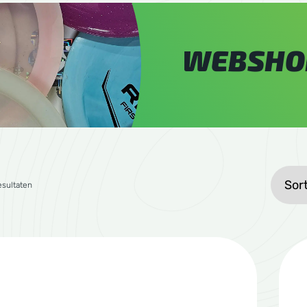
WEBSHO
Gesorteerd op gemiddelde waardering
esultaten