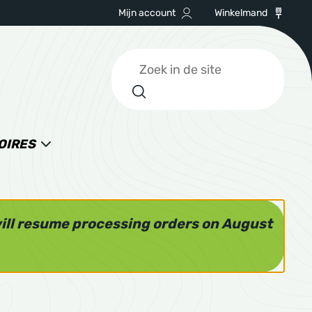
Mijn account
Winkelmand
Zoeken
OIRES
will resume processing orders on August